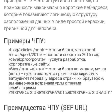
Принцип ЧПУ – это интуитивно понятные, по
возможности максимально короткие веб-адреса,
которые показывают логическую структуру
расположения данных в виде простой иерархии,
привычной для человека.
Примеры ЧПУ:
/blog/articles /pool/ – статьи блога, метка pool;
/news/sport/2015/ – новости спорта за 2015 год;
/develop/corporate/ – услуга разработка,
корпоративные сайты;
/блог/статьи/лето/ – статьи блога по меткам, метка
(лето) – нужно знать, что применение кириллицы
затрудняет передачу адреса странички браузером,
вы наверняка встречали урлы с такими
комбинациями
/%D0%9C%D0%B8%D0%BA%D1%80%D0%BE%D0%BA%D1
Преимущества ЧПУ (SEF URL)