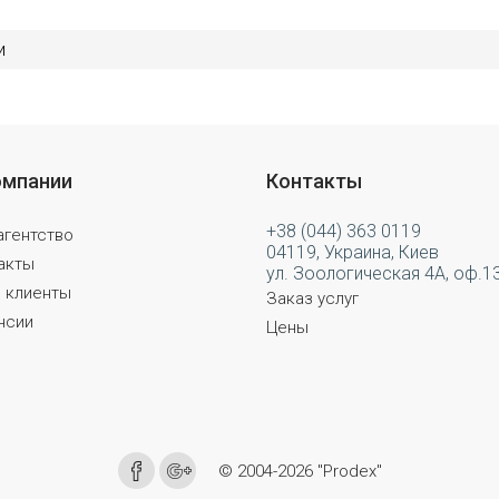
и
омпании
Контакты
+38 (044) 363 0119
агентство
04119, Украина, Киев
акты
ул. Зоологическая 4А, оф.1
 клиенты
Заказ услуг
нсии
Цены
© 2004-2026 "Prodex"