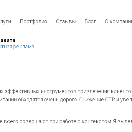
луги
Портфолио
Отзывы
Блог
О компани
лакита
стная реклама
ых эффективных инструментов привлечения клиентов
паний обходятся очень дорого. Снижение CTR и увел
 всего совершают при работе с контекстом. Я выдел