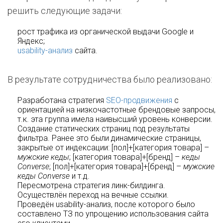
решить следующие задачи:
рост трафика из органической выдачи Google и
Яндекс;
usability-анализ
сайта.
В результате сотрудничества было реализовано:
Разработана стратегия
SEO-продвижения
с
ориентацией на низкочастотные брендовые запросы,
т.к. эта группа имела наивысший уровень конверсии.
Создание статических страниц под результаты
фильтра. Ранее это были динамические страницы,
закрытые от индексации: [пол]+[категория товара] –
мужские кеды
; [категория товара]+[бренд] –
кеды
Converse
; [пол]+[категория товара]+[бренд] –
мужские
кеды
Converse
и т.д.
Пересмотрена стратегия линк-билдинга.
Осуществлён переход на вечные ссылки.
Проведён usability-анализ, после которого было
составлено ТЗ по упрощению использования сайта