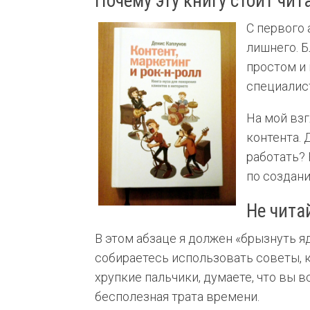
Почему эту книгу стоит чит
С первого 
лишнего. Б
простом и
специалис
На мой вз
контента. 
работать? 
по создан
Не читай
В этом абзаце я должен «брызнуть яд
собираетесь использовать советы, к
хрупкие пальчики, думаете, что вы вс
бесполезная трата времени.