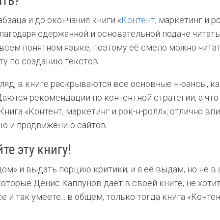
ать?
абзаца и до окончания книги «
Контент
, маркетинг и р
лагодаря сдержанной и основательной подаче читать 
 всем понятном языке, поэтому её смело можно чита
ту по созданию текстов.
гляд, в книге раскрываются все основные нюансы, к
Даются рекомендации по контентной стратегии, а что
Книга «Контент, маркетинг и рок-н-ролл», отлично в
ию и продвижению сайтов.
те эту книгу!
ом» и выдать порцию критики, и я её выдам, но не в 
оторые Денис Каплунов дает в своей книге, не хоти
е и так умеете... в общем, только тогда книга «Контен