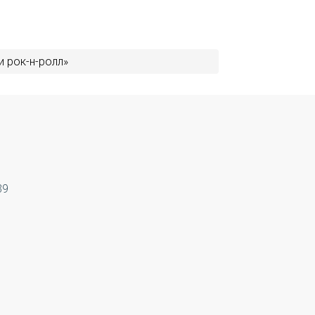
и рок-н-ролл»
39