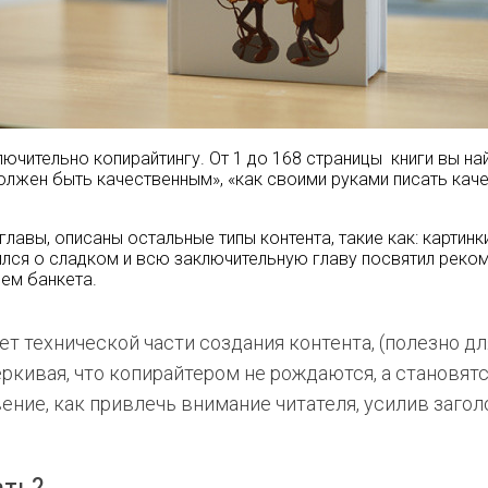
ючительно копирайтингу. От 1 до 168 страницы книги вы н
 должен быть качественным», «как своими руками писать кач
 главы, описаны остальные типы контента, такие как: картин
тился о сладком и всю заключительную главу посвятил реком
ием банкета.
ет технической части создания контента, (полезно д
еркивая, что копирайтером не рождаются, а становятс
ение, как привлечь внимание читателя, усилив загол