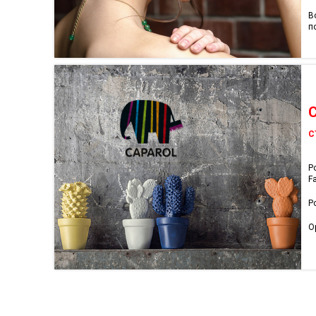
В
п
С
Р
F
Р
О