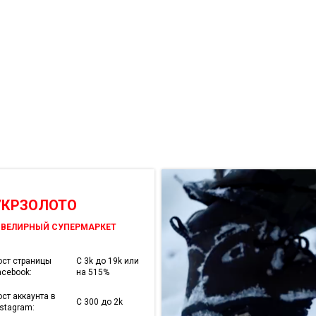
УКРЗОЛОТО
ВЕЛИРНЫЙ СУПЕРМАРКЕТ
ост страницы
C 3k до 19k или
acebook:
на 515%
ост аккаунта в
С 300 до 2k
nstagram: