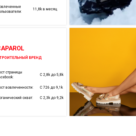
овлеченные
11,8k в месяц
ользователи:
CAPAROL
ТРОИТЕЛЬНЫЙ БРЕНД
ост страницы
С 2,8k до 5,8k
acebook:
ост вовлеченности:
С 726 до 9,1k
рганический охват:
С 2,3k до 9,2k