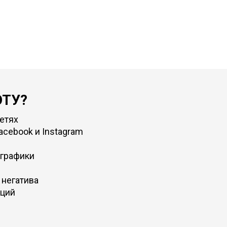
ОТУ?
етях
acebook и Instagram
ографики
 негатива
кций