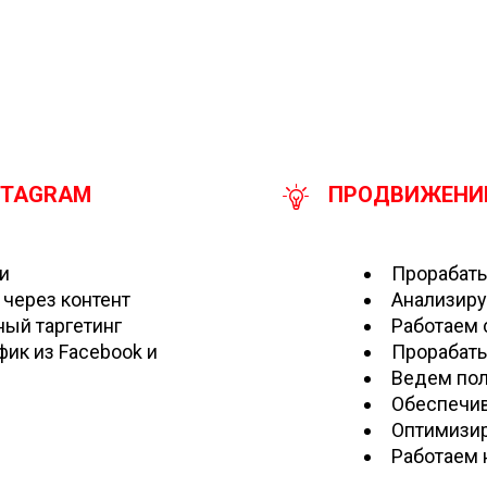
STAGRAM
ПРОДВИЖЕНИЕ
и
Прорабат
 через контент
Анализиру
ый таргетинг
Работаем 
ик из Facebook и
Прорабаты
Ведем пол
Обеспечив
Оптимизир
Работаем 