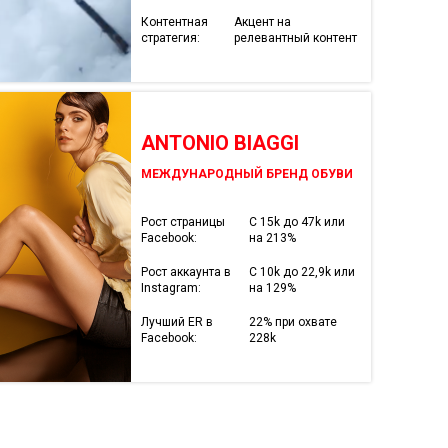
Контентная
Акцент на
стратегия:
релевантный контент
ANTONIO BIAGGI
МЕЖДУНАРОДНЫЙ БРЕНД ОБУВИ
Рост страницы
С 15k до 47k или
Facebook:
на 213%
Рост аккаунта в
С 10k до 22,9k или
Instagram:
на 129%
Лучший ER в
22% при охвате
Facebook:
228k