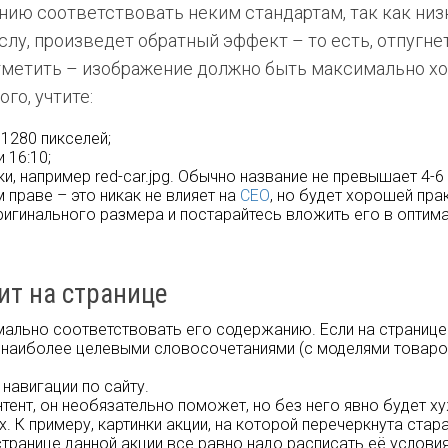
нию соответствовать неким стандартам, так как низ
слу, произведет обратный эффект – то есть, отпугн
тметить – изображение должно быть максимально х
го, учтите:
1280 пикселей;
 16:10;
, например red-car.jpg. Обычно название не превышает 4-6 
праве – это никак не влияет на
СЕО
, но будет хорошей пра
игинального размера и постарайтесь вложить его в оптим
ит на странице
льно соответствовать его содержанию. Если на странице 
 наиболее целевыми словосочетаниями (с моделями товаров
навигации по сайту.
нт, он необязательно поможет, но без него явно будет хуж
. К примеру, картинки акции, на которой перечеркнута стар
транице данной акции все равно надо расписать её услови