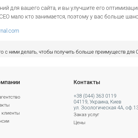
ний для вашего сайта, и вы улучшите его оптимизац
 СЕО мало кто занимается, поэтому у вас больше шан
rnal.com
то с ними делать, чтобы получить больше преимуществ для 
омпании
Контакты
+38 (044) 363 0119
агентство
04119, Украина, Киев
акты
ул. Зоологическая 4А, оф.1
 клиенты
Заказ услуг
нсии
Цены