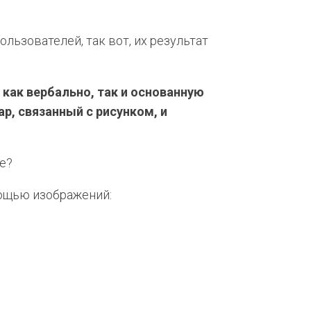
ьзователей, так вот, их результат
как вербально, так и основанную
р, связанный с рисунком, и
е?
мощью изображений: