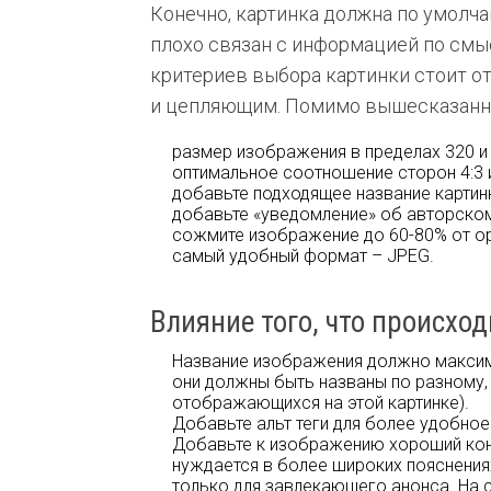
Конечно, картинка должна по умолча
плохо связан с информацией по смы
критериев выбора картинки стоит о
и цепляющим. Помимо вышесказанно
размер изображения в пределах 320 и 
оптимальное соотношение сторон 4:3 и
добавьте подходящее название картинки
добавьте «уведомление» об авторском 
сожмите изображение до 60-80% от ор
самый удобный формат – JPEG.
Влияние того, что происход
Название изображения должно максима
они должны быть названы по разному,
отображающихся на этой картинке).
Добавьте альт теги для более удобное 
Добавьте к изображению хороший конте
нуждается в более широких пояснениях
только для завлекающего анонса. На с