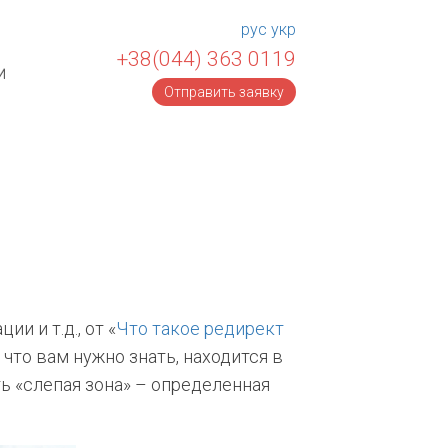
рус
укр
+38(044) 363 0119
и
Отправить заявку
и и т.д., от «
Что такое редирект
е, что вам нужно знать, находится в
ть «слепая зона» – определенная