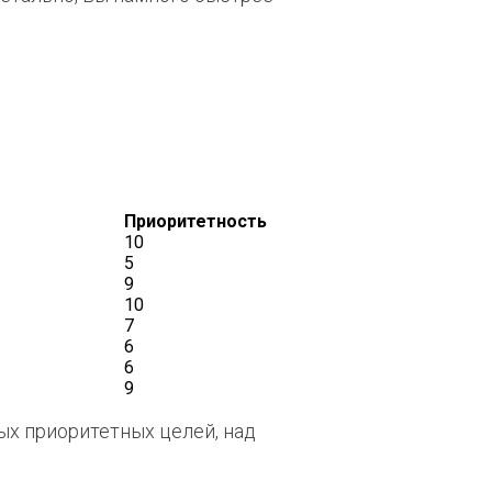
Приоритетность
10
5
9
10
7
6
6
9
ых приоритетных целей, над