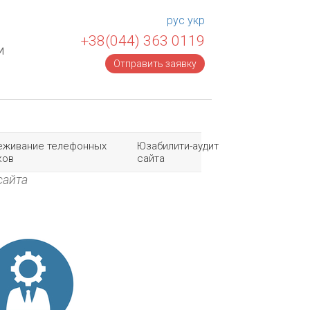
рус
укр
+38(044) 363 0119
и
Отправить заявку
еживание телефонных
Юзабилити-аудит
ков
сайта
сайта