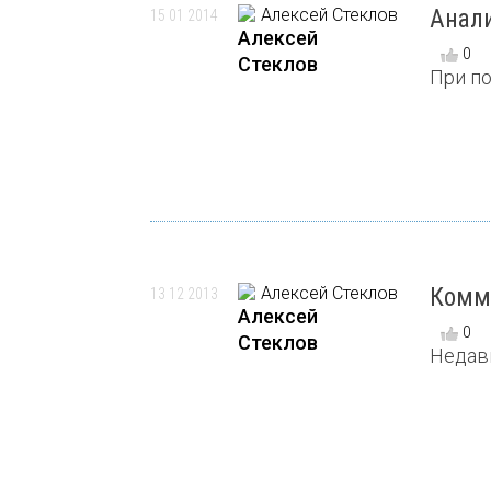
Анал
15 01 2014
Алексей
0
Стеклов
При по
Комме
13 12 2013
Алексей
0
Стеклов
Недавн