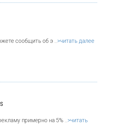
жете сообщить об э ...
>читать далее
s
кламу примерно на 5% ...
>читать