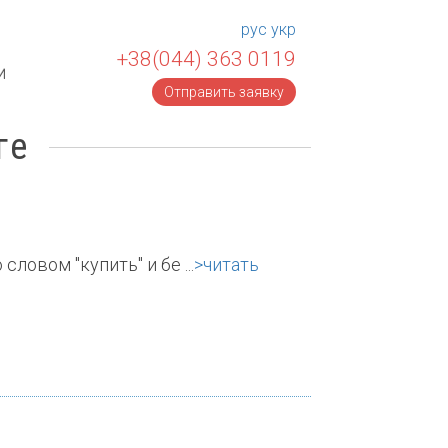
рус
укр
+38(044) 363 0119
и
Отправить заявку
ге
овом "купить" и бе ...
>читать