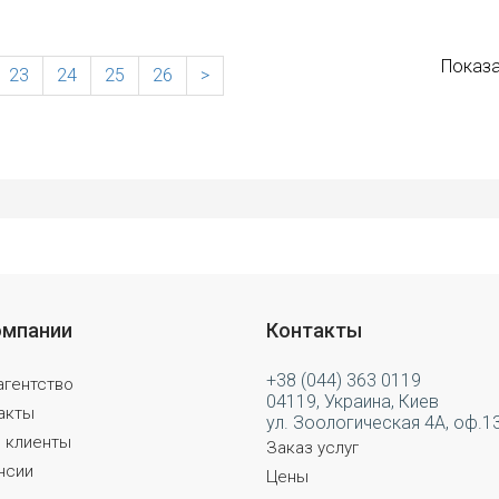
Показа
23
24
25
26
>
омпании
Контакты
+38 (044) 363 0119
агентство
04119, Украина, Киев
акты
ул. Зоологическая 4А, оф.1
 клиенты
Заказ услуг
нсии
Цены