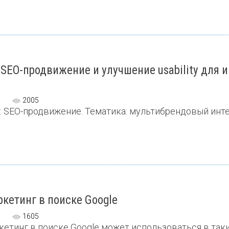
 SEO-продвижение и улучшение usability для
2005
: SEO-продвижение. Тематика: мультибрендовый интер
кетинг в поиске Google
1605
етинг в поиске Google может использоваться в таких 