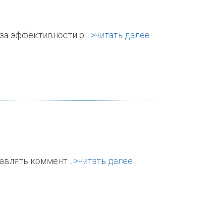
а эффективности р ...
>читать далее
влять коммент ...
>читать далее