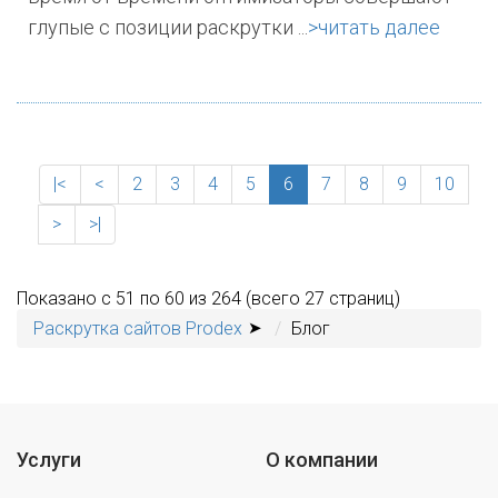
глупые с позиции раскрутки ...
>читать далее
|<
<
2
3
4
5
6
7
8
9
10
>
>|
Показано с 51 по 60 из 264 (всего 27 страниц)
Раскрутка сайтов Prodex
Блог
Услуги
О компании