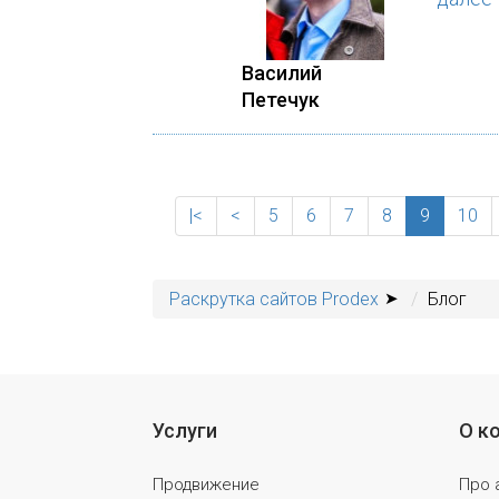
Василий
Петечук
|<
<
5
6
7
8
9
10
Раскрутка сайтов Prodex
Блог
Услуги
О к
Продвижение
Про 