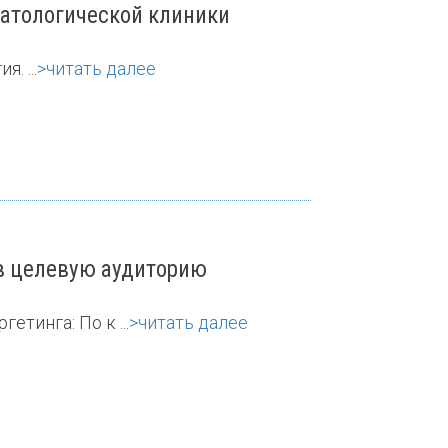
матологической клиники
. ...
>читать далее
 в целевую аудиторию
тинга: По к ...
>читать далее