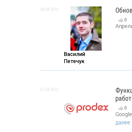
Обнов
09 04 2015
0
Апрель
Василий
Петечук
Функц
07 04 2015
работ
0
Google
далее