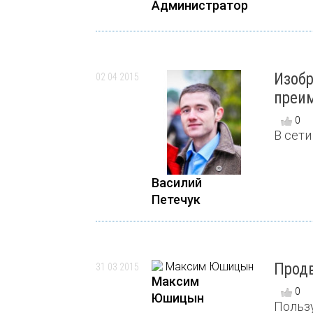
Администратор
Изобр
02 04 2015
преи
0
В сети
Василий
Петечук
Продв
31 03 2015
Максим
0
Юшицын
Пользу