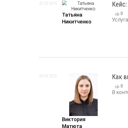
Кейс:
25 03 2015
0
Татьяна
Услуга
Никитченко
Как в
24 03 2015
0
В конт
Виктория
Матюта