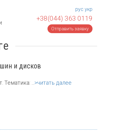
рус
укр
+38(044) 363 0119
и
Отправить заявку
ге
 шин и дисков
Тематика: ...
>читать далее