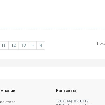
Пока
11
12
13
>
>|
омпании
Контакты
+38 (044) 363 0119
агентство