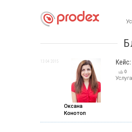
Ус
Б
Кейс:
13 04 2015
0
Услуга
Оксана
Конотоп