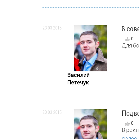
8 сов
23 03 2015
0
Для бо
Василий
Петечук
Подво
20 03 2015
0
В рекл
далее