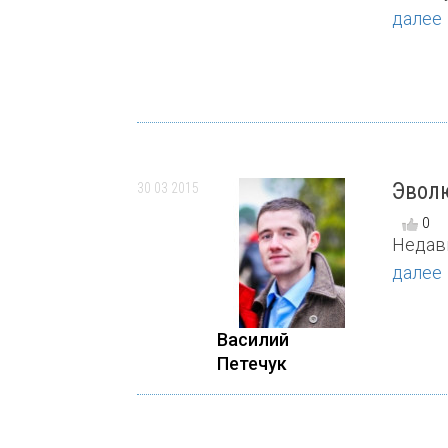
далее
Эволю
30 03 2015
0
Недавн
далее
Василий
Петечук